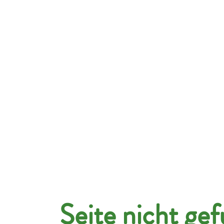
anies
Applicants
Jobs
About us
Co
Seite nicht ge