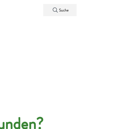
ntact
Suche
funden?